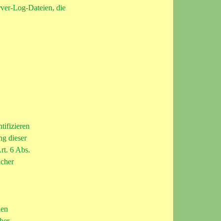
rver-Log-Dateien, die
tifizieren
g dieser
rt. 6 Abs.
icher
nen
her,