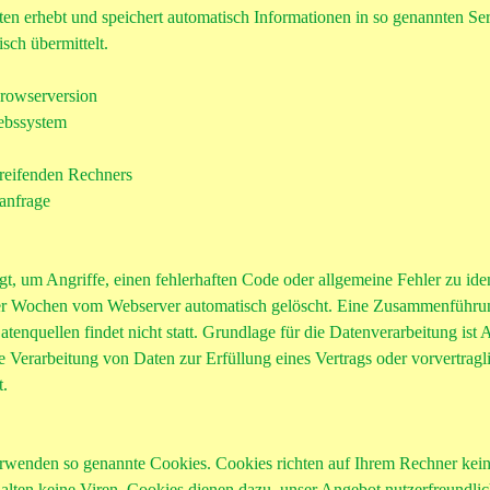
ten erhebt und speichert automatisch Informationen in so genannten Se
sch übermittelt.
rowserversion
ebssystem
reifenden Rechners
ranfrage
t, um Angriffe, einen fehlerhaften Code oder allgemeine Fehler zu iden
er Wochen vom Webserver automatisch gelöscht. Eine Zusammenführun
tenquellen findet nicht statt. Grundlage für die Datenverarbeitung ist A
Verarbeitung von Daten zur Erfüllung eines Vertrags oder vorvertragl
t.
verwenden so genannte Cookies. Cookies richten auf Ihrem Rechner kei
lten keine Viren. Cookies dienen dazu, unser Angebot nutzerfreundlic