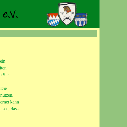
d
eln
ften
n Sie
 Die
 nutzen.
ternet kann
isen, dass