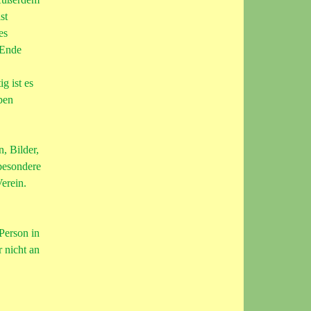
st
es
 Ende
g ist es
ben
, Bilder,
sbesondere
Verein.
Person in
 nicht an