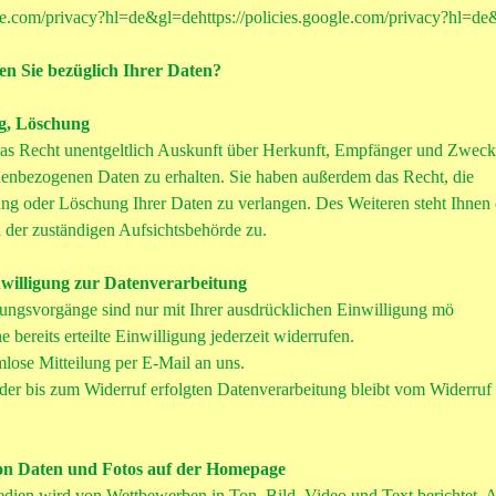
ogle.com/privacy?hl=de&gl=dehttps://policies.google.com/privacy?hl=d
n Sie bezüglich Ihrer Daten?
g, Löschung
 das Recht unentgeltlich Auskunft über Herkunft, Empfänger und Zweck
nenbezogenen Daten zu erhalten. Sie haben außerdem das Recht, die
ung oder Löschung Ihrer Daten zu verlangen. Des Weiteren steht Ihnen 
 der zuständigen Aufsichtsbehörde zu.
willigung zur Datenverarbeitung
tungsvorgänge sind nur mit Ihrer ausdrücklichen Einwilligung mö
e bereits erteilte Einwilligung jederzeit widerrufen.
mlose Mitteilung per E-Mail an uns.
der bis zum Widerruf erfolgten Datenverarbeitung bleibt vom Widerruf
von Daten und Fotos auf der Homepage
edien wird von Wettbewerben in Ton, Bild, Video und Text berichtet.