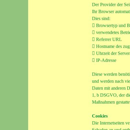
Der Provider der Sei
Ihr Browser automati
Dies sind:
 Browsertyp und B
 verwendetes Betri
 Referrer URL
 Hostname des zug
 Uhrzeit der Serve
 IP-Adresse
Diese werden benötig
und werden nach vi
Daten mit anderen Da
1, b DSGVO, der die 
Maßnahmen gestatte
Cookies
Die Internetseiten 
Schaden an und entha