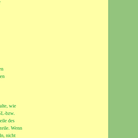
r
en
ren
alte, wie
SSL-bzw.
eile des
rzeile. Wenn
n, nicht