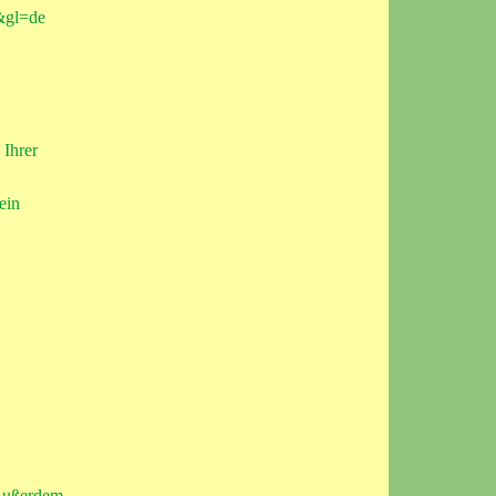
e&gl=de
 Ihrer
ein
 Außerdem