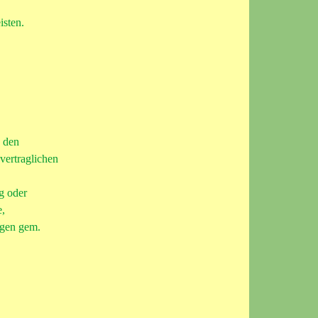
isten.
n den
ertraglichen
g oder
e,
ngen gem.