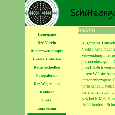
DSGVO
Homepage
Der Verein
Allgemeine Hinwei
Nachfolgend möchte
Rundenwettkämpfe
Verwendung Ihrer pe
Unsere Hoheiten
personenbezogene Da
Rettichschießen
grundsätzlich vertra
unsere Website benu
Fotogalerien
Personenbezogene Da
Der Weg zu uns
vorliegende Datensch
Kontakt
Sie erläutert auch,
z.B. bei E-Mail-Kom
Links
ein lückenloser Schu
Impressum