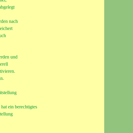
abgelegt
rden nach
eichert
such
werden und
erell
ivieren.
in.
tstellung
hat ein berechtigtes
tellung